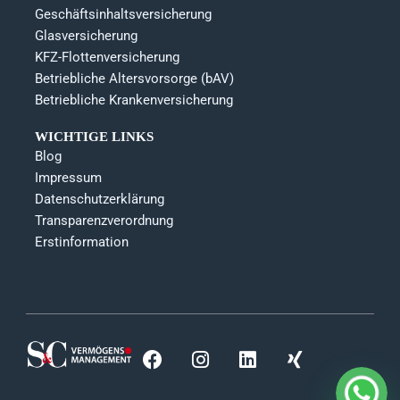
Geschäftsinhaltsversicherung
Glasversicherung
KFZ-Flottenversicherung
Betriebliche Altersvorsorge (bAV)
Betriebliche Krankenversicherung
WICHTIGE LINKS
Blog
Impressum
Datenschutzerklärung
Transparenzverordnung
Erstinformation
F
I
L
X
a
n
i
i
c
s
n
n