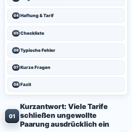
Haftung & Tarif
04
Checkliste
05
Typische Fehler
06
Kurze Fragen
07
Fazit
08
Kurzantwort: Viele Tarife
schließen ungewollte
01
Paarung ausdrücklich ein