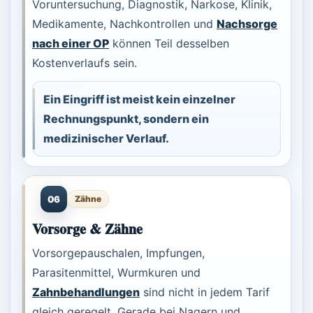
Voruntersuchung, Diagnostik, Narkose, Klinik,
Medikamente, Nachkontrollen und
Nachsorge
nach einer OP
können Teil desselben
Kostenverlaufs sein.
Ein Eingriff ist meist kein einzelner
Rechnungspunkt, sondern ein
medizinischer Verlauf.
06
Zähne
Vorsorge & Zähne
Vorsorgepauschalen, Impfungen,
Parasitenmittel, Wurmkuren und
Zahnbehandlungen
sind nicht in jedem Tarif
gleich geregelt. Gerade bei Nagern und