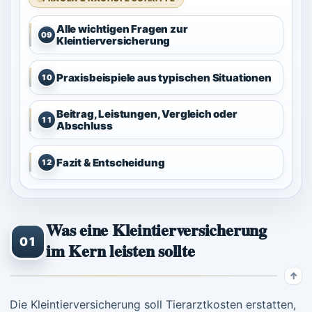
Alle wichtigen Fragen zur
09
Kleintierversicherung
Praxisbeispiele aus typischen Situationen
10
Beitrag, Leistungen, Vergleich oder
11
Abschluss
Fazit & Entscheidung
12
Was eine Kleintierversicherung
01
im Kern leisten sollte
Die Kleintierversicherung soll Tierarztkosten erstatten,