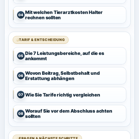
Mit welchen Tierarztkosten Halter
04
rechnen sollten
TARIF & ENTSCHEIDUNG
Die 7 Leistungsbereiche, auf die es
05
ankommt
Wovon Beitrag, Selbstbehalt und
06
Erstattung abhängen
Wie Sie Tarife richtig vergleichen
07
Worauf Sie vor dem Abschluss achten
08
sollten
FRAGEN & NÄCHSTE SCHRITTE