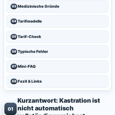
Medizinische Gründe
03
Tarifmodelle
04
Tarif-Check
05
Typische Fehler
06
Mini-FAQ
07
Fazit & Links
08
Kurzantwort: Kastration ist
nicht automatisch
01