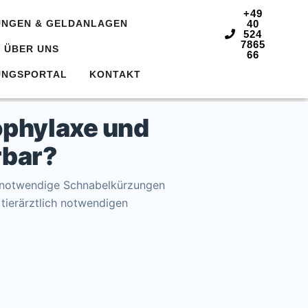
+49
Öffne Versicherungen & Geldanlage
UNGEN & GELDANLAGEN
40
524
7865
ne Service
Öffne Über Uns
ÜBER UNS
66
UNGSPORTAL
KONTAKT
ophylaxe und
rbar?
h notwendige Schnabelkürzungen
 tierärztlich notwendigen