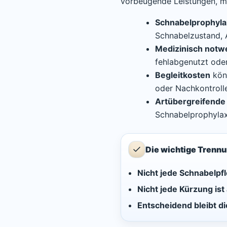
vorbeugende Leistungen, me
Schnabelprophyl
Schnabelzustand, A
Medizinisch notw
fehlabgenutzt oder
Begleitkosten
könn
oder Nachkontroll
Artübergreifende 
Schnabelprophylaxe
Die wichtige Trenn
Nicht jede Schnabelpfl
Nicht jede Kürzung ist
Entscheidend bleibt di