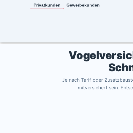
Zum
Privatkunden
Gewerbekunden
Inhalt
springen
Vogelversic
Schn
Je nach Tarif oder Zusatzbaus
mitversichert sein. Ents