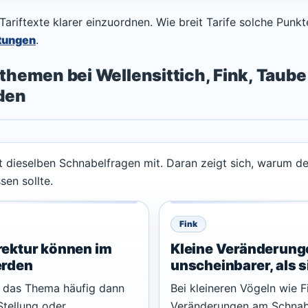
 Tariftexte klarer einzuordnen. Wie breit Tarife solche Punk
stungen
.
hemen bei Wellensittich, Fink, Taub
den
t dieselben Schnabelfragen mit. Daran zeigt sich, warum de
en sollte.
Fink
rektur können im
Kleine Veränderunge
erden
unscheinbarer, als s
d das Thema häufig dann
Bei kleineren Vögeln wie 
Stellung oder
Veränderungen am Schnabe