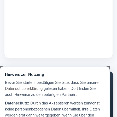
Hinweis zur Nutzung
Frage zu einem Produkt im
Bevor Sie starten, bestätigen Sie bitte, dass Sie unsere
Datenschutzerklärung
gelesen haben. Dort finden Sie
Versicherungsportal?
auch Hinweise zu den beteiligten Partnern.
Datenschutz:
Durch das Akzeptieren werden zunächst
Sie haben eine konkrete Frage zu einem Produkt
keine personenbezogenen Daten übermittelt. Ihre Daten
im
Versicherungsportal
? Nutzen Sie das
werden erst dann weitergegeben, wenn Sie über den