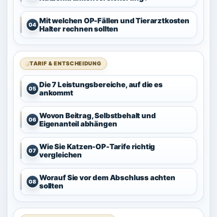
Mit welchen OP-Fällen und Tierarztkosten
04
Halter rechnen sollten
TARIF & ENTSCHEIDUNG
Die 7 Leistungsbereiche, auf die es
05
ankommt
Wovon Beitrag, Selbstbehalt und
06
Eigenanteil abhängen
Wie Sie Katzen-OP-Tarife richtig
07
vergleichen
Worauf Sie vor dem Abschluss achten
08
sollten