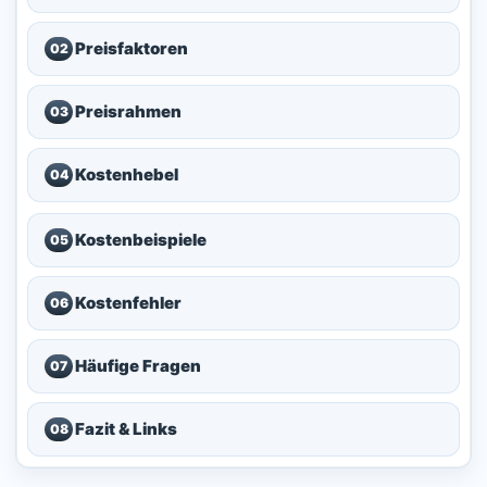
Preisfaktoren
02
Preisrahmen
03
Kostenhebel
04
Kostenbeispiele
05
Kostenfehler
06
Häufige Fragen
07
Fazit & Links
08