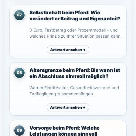
Selbstbehalt beim Pferd: Wie
07
verändert er Beitrag und Eigenanteil?
0 Euro, Festbetrag oder Prozentmodell – und
welches Prinzip zu Ihrer Situation passen kann.
Antwort ansehen →
Altersgrenze beim Pferd: Bis wann ist
08
ein Abschluss sinnvoll möglich?
Warum Eintrittsalter, Gesundheitszustand und
Tariflogik eng zusammenhängen.
Antwort ansehen →
Vorsorge beim Pferd: Welche
09
Leistungen können sinnvoll