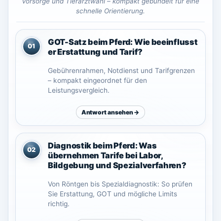
Vorsorge und Tierarztwahl – kompakt gebündelt für eine
schnelle Orientierung.
GOT-Satz beim Pferd: Wie beeinflusst
01
er Erstattung und Tarif?
Gebührenrahmen, Notdienst und Tarifgrenzen
– kompakt eingeordnet für den
Leistungsvergleich.
Antwort ansehen →
Diagnostik beim Pferd: Was
02
übernehmen Tarife bei Labor,
Bildgebung und Spezialverfahren?
Von Röntgen bis Spezialdiagnostik: So prüfen
Sie Erstattung, GOT und mögliche Limits
richtig.