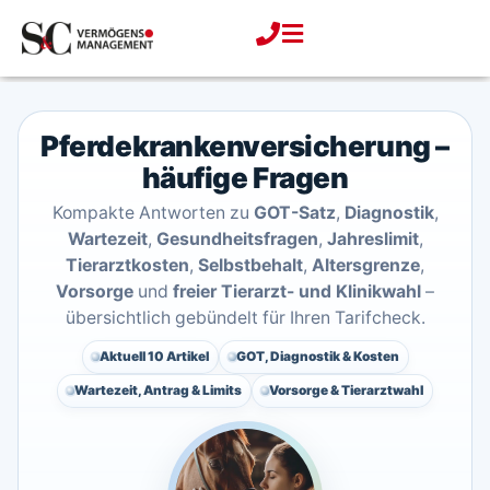
Zum
Inhalt
springen
Pferdekrankenversicherung –
häufige Fragen
Kompakte Antworten zu
GOT-Satz
,
Diagnostik
,
Wartezeit
,
Gesundheitsfragen
,
Jahreslimit
,
Tierarztkosten
,
Selbstbehalt
,
Altersgrenze
,
Vorsorge
und
freier Tierarzt- und Klinikwahl
–
übersichtlich gebündelt für Ihren Tarifcheck.
Aktuell 10 Artikel
GOT, Diagnostik & Kosten
Wartezeit, Antrag & Limits
Vorsorge & Tierarztwahl
Pferdekrankenversicherung – Gesu