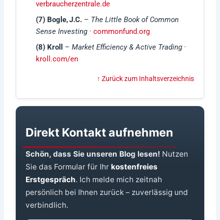
verbraucherzentrale.de
(7) Bogle, J.C.
–
The Little Book of Common
Sense Investing
·
commonfund.org
(8) Kroll
–
Market Efficiency & Active Trading
·
kroll.com/en
↑ Zurück zum Inhaltsverzeichnis
Direkt Kontakt aufnehmen
Schön, dass Sie unseren Blog lesen!
Nutzen
Sie das Formular für Ihr
kostenfreies
Erstgespräch
. Ich melde mich zeitnah
persönlich bei Ihnen zurück – zuverlässig und
verbindlich.