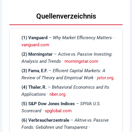
Quellenverzeichnis
(1) Vanguard
–
Why Market Efficiency Matters
·
vanguard.com
(2) Morningstar
–
Active vs. Passive Investing:
Analysis and Trends
·
morningstar.com
(3) Fama, E.F.
–
Efficient Capital Markets: A
Review of Theory and Empirical Work
·
jstor.org
(4) Thaler, R.
–
Behavioral Economics and Its
Applications
·
nber.org
(5) S&P Dow Jones Indices
–
SPIVA U.S.
Scorecard
·
spglobal.com
(6) Verbraucherzentrale
–
Aktive vs. Passive
Fonds: Gebühren und Transparenz
·