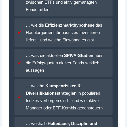
zwischen ETFs und aktiv gemanagten
Fonds bilden
… wie die
Effizienz­markt­hypothese
das
Haupt­argument für passives Investieren
liefert – und welche Einwände es gibt
… was die aktuellen
SPIVA‑Studien
über
die Erfolgs­quoten aktiver Fonds wirklich
aussagen
… welche
Klumpen­risiken &
Diversifikations­strategien
in populären
Indizes verborgen sind – und wie aktive
Manager oder ETF‑Kombis gegensteuern
… weshalb
Haltedauer, Disziplin und