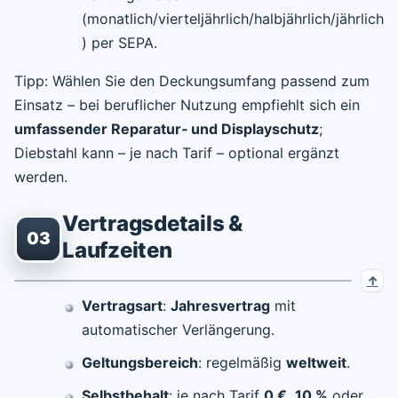
(monatlich/vierteljährlich/halbjährlich/jährlich
) per SEPA.
Tipp: Wählen Sie den Deckungsumfang passend zum
Einsatz – bei beruflicher Nutzung empfiehlt sich ein
umfassender Reparatur‑ und Displayschutz
;
Diebstahl kann – je nach Tarif – optional ergänzt
werden.
Vertragsdetails &
03
Laufzeiten
Vertragsart
:
Jahresvertrag
mit
automatischer Verlängerung.
Geltungsbereich
: regelmäßig
weltweit
.
Selbstbehalt
: je nach Tarif
0 €
,
10 %
oder