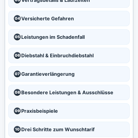
Vertragsdetails & Laufzeiten
Versicherte Gefahren
04
Leistungen im Schadenfall
05
Diebstahl & Einbruchdiebstahl
06
Garantieverlängerung
07
Besondere Leistungen & Ausschlüsse
08
Praxisbeispiele
09
Drei Schritte zum Wunschtarif
10