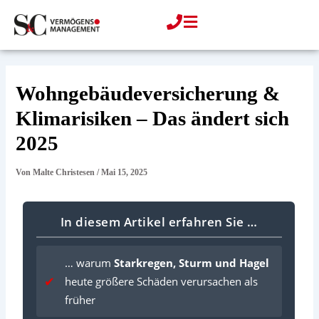
Zum
Inhalt
springen
Wohngebäudeversicherung &
Klimarisiken – Das ändert sich
2025
Von
Malte Christesen
/
Mai 15, 2025
In diesem Artikel erfahren Sie …
… warum
Starkregen, Sturm und Hagel
heute größere Schäden verursachen als
früher